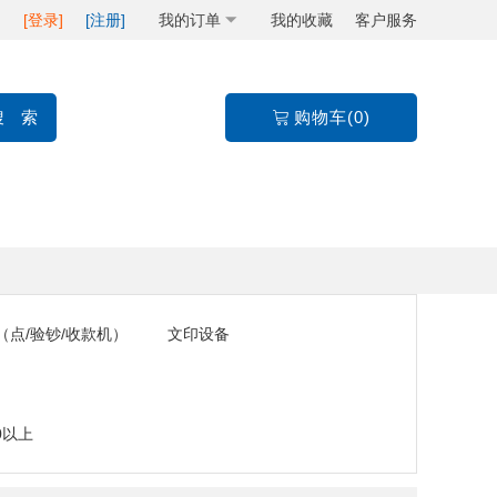
[登录]
[注册]
我的订单
我的收藏
客户服务
购物车(0)
（点/验钞/收款机）
文印设备
00以上